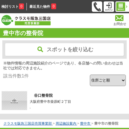
0
0
検討リスト
最近見た物件
お問合せ
豊中市の整骨院
スポットを絞り込む
※物件情報の周辺施設紹介のページであり、各店舗への問い合わせは当
社では対応できません。
該当件数
1
件
谷口整骨院
大阪府豊中市柴原町２丁目
-
クラスモ阪急三国店売買事業部
>
周辺施設案内
>
豊中市
>
豊中市の整骨院