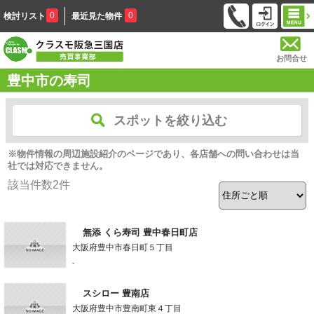
0
0
検討リスト
最近見た物件
お問合せ
豊中市の寿司
スポットを絞り込む
※物件情報の周辺施設紹介のページであり、各店舗への問い合わせは当
社では対応できません。
該当件数
2
件
無添 くら寿司 豊中春日町店
大阪府豊中市春日町５丁目
-
スシロー 豊南店
大阪府豊中市豊南町東４丁目