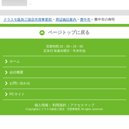
-
クラスモ阪急三国店売買事業部
>
周辺施設案内
>
豊中市
>
豊中市の寿司
ページトップに戻る
営業時間:10：00～19：00
定休日:毎週水曜日・年末年始
ホーム
会社概要
お問い合わせ
PCサイト
個人情報
利用規約
アクセスマップ
｜
｜
Copyright(c) クラスモ阪急三国店 売買事業部 All rights reserved.