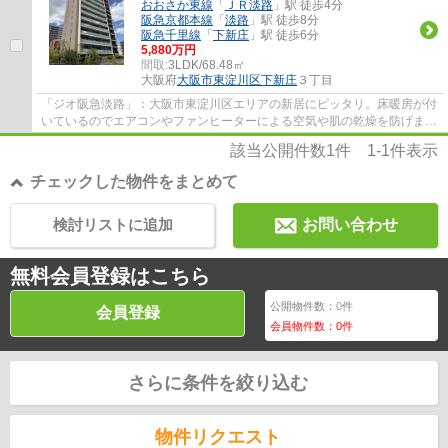
おおさか東線
「
ＪＲ淡路
」駅 徒歩4分
阪急京都本線
「
淡路
」駅 徒歩8分
阪急千里線
「
下新庄
」駅 徒歩6分
5,880万円
間取:
3LDK/68.48㎡
大阪府
大阪市東淀川区
下新庄
３丁目
「ジオ阪急淡路」：大阪市東淀川区エリアの新居にピッタリ。床暖房が付
いているのでエアコンやファンヒーターによる空気や肌の乾燥を防げま
す。専有面積68.48㎡の物件で広々してます。...
該当公開件数
1
件
1-1
件表示
チェックした物件をまとめて
検討リストに追加
お問い合わせ
無料会員登録はこちら
公開物件数：
0
件
会員登録
会員物件数：
0
件
さらに条件を絞り込む
物件リクエスト