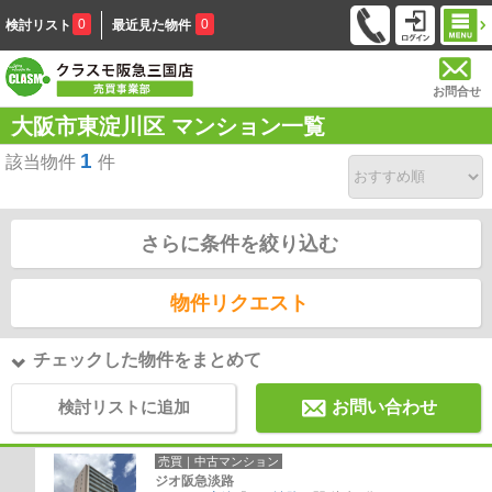
0
0
検討リスト
最近見た物件
お問合せ
大阪市東淀川区 マンション一覧
1
該当物件
件
さらに条件を絞り込む
物件リクエスト
チェックした物件をまとめて
検討リストに追加
お問い合わせ
売買｜中古マンション
ジオ阪急淡路