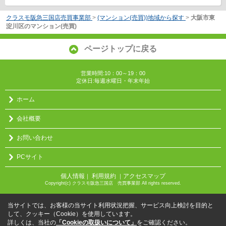
クラスモ阪急三国店売買事業部
>
(マンション(売買))地域から探す
>
大阪市東
淀川区のマンション(売買)
ページトップに戻る
営業時間:10：00～19：00
定休日:毎週水曜日・年末年始
ホーム
会社概要
お問い合わせ
PCサイト
個人情報
利用規約
アクセスマップ
｜
｜
Copyright(c) クラスモ阪急三国店 売買事業部 All rights reserved.
当サイトでは、お客様の当サイト利用状況把握、サービス向上検討を目的と
して、クッキー（Cookie）を使用しています。
詳しくは、当社の
「Cookieの取扱いについて」
をご確認ください。