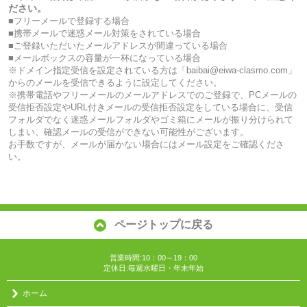
ださい。
■フリーメールで登録する場合
■携帯メールで迷惑メール対策をされている場合
■ご登録いただいたメールアドレスが間違っている場合
■メールボックスの容量が一杯になっている場合
※ドメイン指定受信を設定されている方は「baibai@eiwa-clasmo.com」
からのメールを受信できるように設定してください。
※携帯電話やフリーメールのメールアドレスでのご登録で、PCメールの
受信拒否設定やURL付きメールの受信拒否設定をしている場合に、受信
フォルダでなく迷惑メールフォルダやゴミ箱にメールが振り分けられて
しまい、確認メールの受信ができない可能性がございます。
お手数ですが、メールが届かない場合にはメール設定をご確認くださ
い。
ページトップに戻る
営業時間:10：00～19：00
定休日:毎週水曜日・年末年始
ホーム