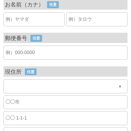
お名前（カナ）
任意
郵便番号
任意
現住所
任意
▼