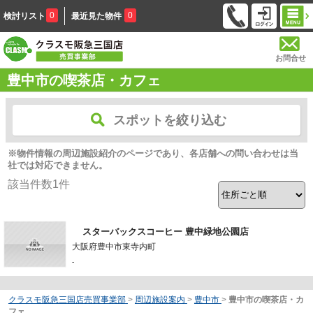
0
0
検討リスト
最近見た物件
お問合せ
豊中市の喫茶店・カフェ
スポットを絞り込む
※物件情報の周辺施設紹介のページであり、各店舗への問い合わせは当
社では対応できません。
該当件数
1
件
スターバックスコーヒー 豊中緑地公園店
大阪府豊中市東寺内町
-
クラスモ阪急三国店売買事業部
>
周辺施設案内
>
豊中市
>
豊中市の喫茶店・カ
フェ