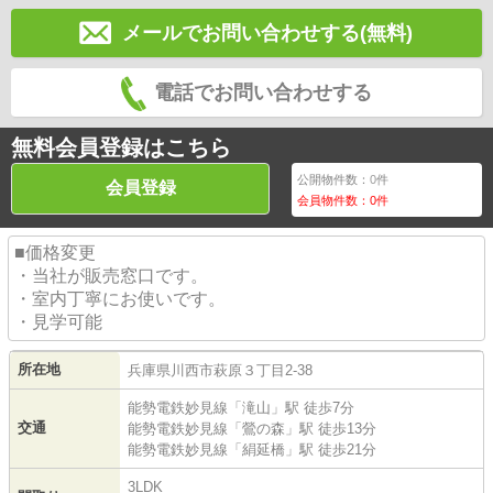
メールでお問い合わせする(無料)
電話でお問い合わせする
無料会員登録はこちら
公開物件数：
0
件
会員登録
会員物件数：
0
件
■価格変更
・当社が販売窓口です。
・室内丁寧にお使いです。
・見学可能
所在地
兵庫県
川西市
萩原
３丁目2-38
能勢電鉄妙見線
「
滝山
」駅 徒歩7分
交通
能勢電鉄妙見線
「
鶯の森
」駅 徒歩13分
能勢電鉄妙見線
「
絹延橋
」駅 徒歩21分
3LDK