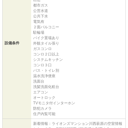
都市ガス
公営水道
公共下水
電気有
２面バルコニー
駐輪場
バイク置場あり
設備条件
外観タイル張り
ガスコンロ
コンロ２口以上
システムキッチン
コンロ３口
バス・トイレ別
温水洗浄便座
洗面台
洗髪洗面化粧台
エアコン
オートロック
TVモニタ付インターホン
防犯カメラ
住戸内覧可能
新着情報：ライオンズマンション川西萩原の空室情報