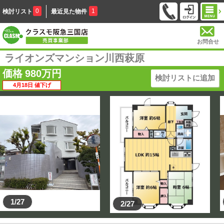
0
1
検討リスト
最近見た物件
お問合せ
ライオンズマンション川西萩原
価格
980
万円
検討リストに追加
4月18日 値下げ
1/27
2/27