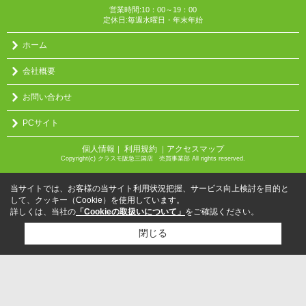
営業時間:10：00～19：00
定休日:毎週水曜日・年末年始
ホーム
会社概要
お問い合わせ
PCサイト
個人情報
利用規約
アクセスマップ
｜
｜
Copyright(c) クラスモ阪急三国店 売買事業部 All rights reserved.
当サイトでは、お客様の当サイト利用状況把握、サービス向上検討を目的と
して、クッキー（Cookie）を使用しています。
詳しくは、当社の
「Cookieの取扱いについて」
をご確認ください。
閉じる