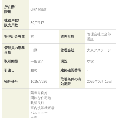
所在階/
6階/ 6階建
階建
棟総戸数/
39戸/1戸
販売戸数
管理会社に全部
管理組合有無
有
管理形態
委託
管理員の勤務
日勤
管理会社
大京アステージ
形態
取引態様
現況
一般媒介
空家
引渡し
建築確認番号
相談
-
取引条件の有
物件番号
101577326
2026年08月15日
効期限
陽当り良好
閑静な住宅地
眺望良好
室内洗濯機置場
バルコニー
出窓