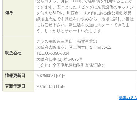
ならコチラ。月額11000円で駐車場を利用することが
できます。広々としたリビングに充実設備のキッチン
備考
を備えた3LDK。川西市エリア内にある能勢電鉄妙見
線滝山周辺で不動産をお求めなら、地域に詳しい当社
にお任せ下さい。新生活を快適にスタートできるよ
う、しっかりとサポートいたします。
クラスモ阪急三国店 売買事業部
大阪府大阪市淀川区三国本町３丁目35-12
取扱会社
TEL:06-6398-7014
大阪府知事 (1) 第64675号
（公社）全国宅地建物取引業保証協会
情報更新日
2026年08月01日
更新予定日
2026年08月15日
情報の見方