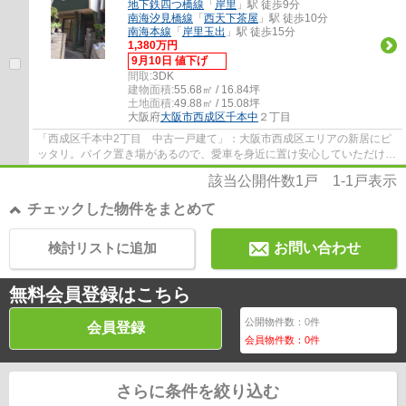
地下鉄四つ橋線
「
岸里
」駅 徒歩9分
南海汐見橋線
「
西天下茶屋
」駅 徒歩10分
南海本線
「
岸里玉出
」駅 徒歩15分
1,380万円
9月10日 値下げ
間取:
3DK
建物面積:
55.68㎡ / 16.84坪
土地面積:
49.88㎡ / 15.08坪
大阪府
大阪市西成区
千本中
２丁目
「西成区千本中2丁目 中古一戸建て」：大阪市西成区エリアの新居にピ
ッタリ。バイク置き場があるので、愛車を身近に置け安心していただけま
す。建物面積55.68平米の物件は住み心地が...
該当公開件数
1
戸
1-1
戸表示
チェックした物件をまとめて
検討リストに追加
お問い合わせ
無料会員登録はこちら
公開物件数：
0
件
会員登録
会員物件数：
0
件
さらに条件を絞り込む