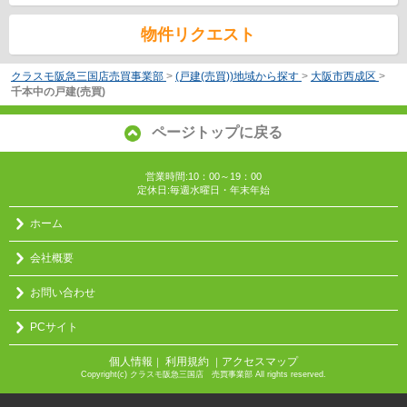
物件リクエスト
クラスモ阪急三国店売買事業部
>
(戸建(売買))地域から探す
>
大阪市西成区
>
千本中の戸建(売買)
ページトップに戻る
営業時間:10：00～19：00
定休日:毎週水曜日・年末年始
ホーム
会社概要
お問い合わせ
PCサイト
個人情報
利用規約
アクセスマップ
｜
｜
Copyright(c) クラスモ阪急三国店 売買事業部 All rights reserved.