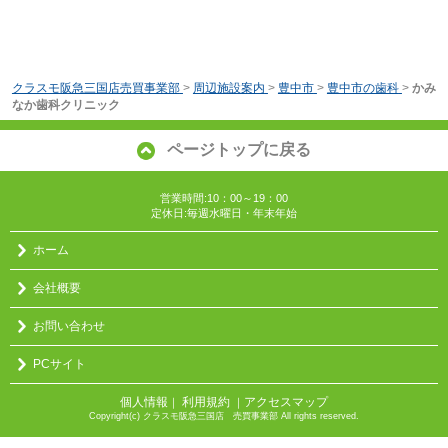
クラスモ阪急三国店売買事業部
>
周辺施設案内
>
豊中市
>
豊中市の歯科
>
かみ
なか歯科クリニック
ページトップに戻る
営業時間:10：00～19：00
定休日:毎週水曜日・年末年始
ホーム
会社概要
お問い合わせ
PCサイト
個人情報
利用規約
アクセスマップ
｜
｜
Copyright(c) クラスモ阪急三国店 売買事業部 All rights reserved.