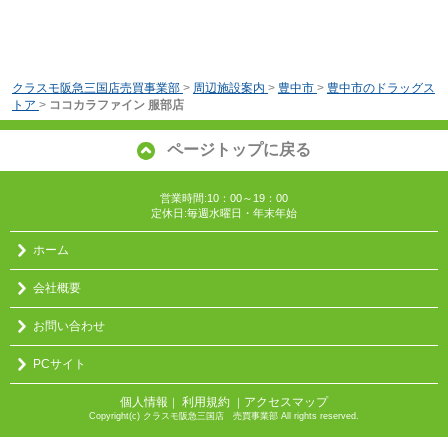
クラスモ阪急三国店売買事業部
>
周辺施設案内
>
豊中市
>
豊中市のドラッグス
トア
>
ココカラファイン 服部店
ページトップに戻る
営業時間:10：00～19：00
定休日:毎週水曜日・年末年始
ホーム
会社概要
お問い合わせ
PCサイト
個人情報
利用規約
アクセスマップ
｜
｜
Copyright(c) クラスモ阪急三国店 売買事業部 All rights reserved.