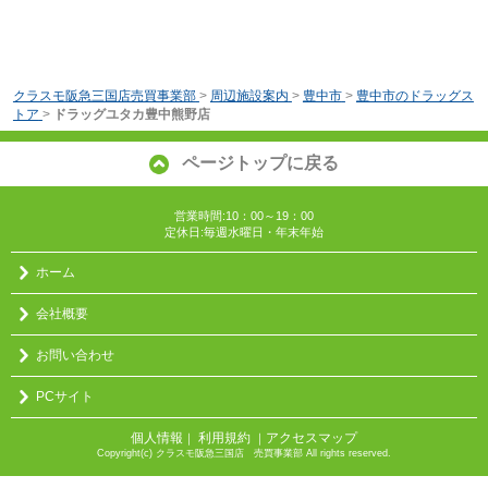
クラスモ阪急三国店売買事業部
>
周辺施設案内
>
豊中市
>
豊中市のドラッグス
トア
>
ドラッグユタカ豊中熊野店
ページトップに戻る
営業時間:10：00～19：00
定休日:毎週水曜日・年末年始
ホーム
会社概要
お問い合わせ
PCサイト
個人情報
利用規約
アクセスマップ
｜
｜
Copyright(c) クラスモ阪急三国店 売買事業部 All rights reserved.