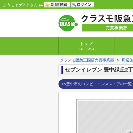
ようこそ
ゲスト
さん
クラスモ阪急三国店売買事業部
>
周辺
セブンイレブン 豊中緑丘2
<<豊中市のコンビニエンスストアの一覧