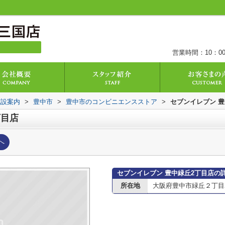
営業時間：10：00
施設案内
>
豊中市
>
豊中市のコンビニエンスストア
>
セブンイレブン 豊
丁目店
へ
セブンイレブン 豊中緑丘2丁目店の
所在地
大阪府豊中市緑丘２丁目21