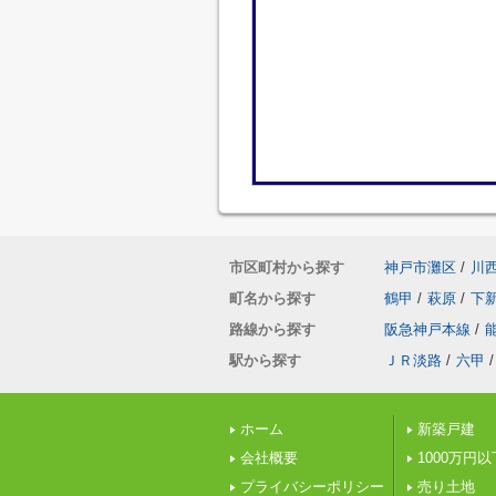
市区町村から探す
神戸市灘区
/
川
町名から探す
鶴甲
/
萩原
/
下
路線から探す
阪急神戸本線
/
駅から探す
ＪＲ淡路
/
六甲
/
ホーム
新築戸建
会社概要
1000万円
プライバシーポリシー
売り土地