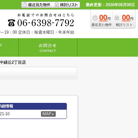
最終更新：2026年08月08日
00
00
件
件
最近見た物件
検討リスト
～19：00
定休日：毎週水曜日・年末年始
中緑丘2丁目店
詳細情報
-10
MAP
▼