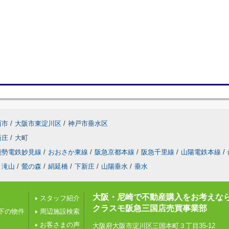
西市
/
大阪市東淀川区
/
神戸市垂水区
新庄
/
大町
能勢電鉄妙見線
/
おおさか東線
/
阪急京都本線
/
阪急千里線
/
山陽電鉄本線
/
滝山
/
鶯の森
/
絹延橋
/
下新庄
/
山陽垂水
/
垂水
大阪・尼崎で不動産購入をお考えな
スタッフ紹介
クラスモ阪急三国店売買事業部
以下の物件
周辺施設検索
お客さまの声
大阪府大阪市淀川区三国本町３丁目35-12