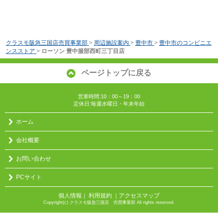
クラスモ阪急三国店売買事業部
>
周辺施設案内
>
豊中市
>
豊中市のコンビニエ
ンスストア
>
ローソン 豊中服部西町三丁目店
ページトップに戻る
営業時間:10：00～19：00
定休日:毎週水曜日・年末年始
ホーム
会社概要
お問い合わせ
PCサイト
個人情報
利用規約
アクセスマップ
｜
｜
Copyright(c) クラスモ阪急三国店 売買事業部 All rights reserved.