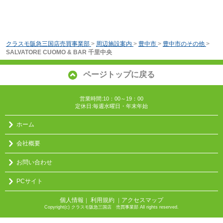
クラスモ阪急三国店売買事業部
>
周辺施設案内
>
豊中市
>
豊中市のその他
>
SALVATORE CUOMO & BAR 千里中央
ページトップに戻る
営業時間:10：00～19：00
定休日:毎週水曜日・年末年始
ホーム
会社概要
お問い合わせ
PCサイト
個人情報
利用規約
アクセスマップ
｜
｜
Copyright(c) クラスモ阪急三国店 売買事業部 All rights reserved.