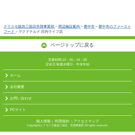
クラスモ阪急三国店売買事業部
>
周辺施設案内
>
豊中市
>
豊中市のファースト
フード
>
マクドナルド 庄内ライフ店
ページトップに戻る
営業時間:10：00～19：00
定休日:毎週水曜日・年末年始
ホーム
会社概要
お問い合わせ
PCサイト
個人情報
利用規約
アクセスマップ
｜
｜
Copyright(c) クラスモ阪急三国店 売買事業部 All rights reserved.