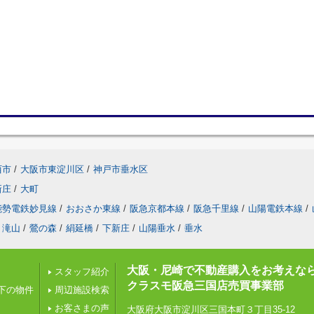
西市
/
大阪市東淀川区
/
神戸市垂水区
新庄
/
大町
能勢電鉄妙見線
/
おおさか東線
/
阪急京都本線
/
阪急千里線
/
山陽電鉄本線
/
滝山
/
鶯の森
/
絹延橋
/
下新庄
/
山陽垂水
/
垂水
大阪・尼崎で不動産購入をお考えな
スタッフ紹介
クラスモ阪急三国店売買事業部
以下の物件
周辺施設検索
お客さまの声
大阪府大阪市淀川区三国本町３丁目35-12