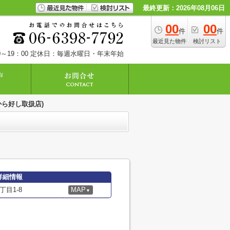
最終更新：2026年08月06日
00
00
件
件
最近見た物件
検討リスト
～19：00
定休日：毎週水曜日・年末年始
から好し取扱店)
詳細情報
目1-8
MAP
▼