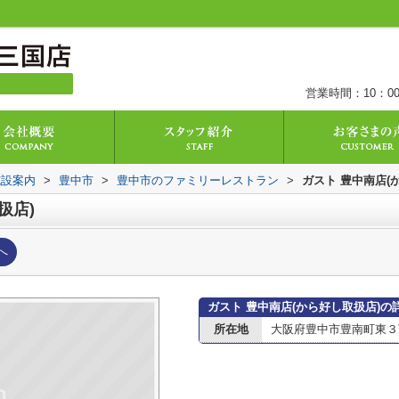
営業時間：10：00
施設案内
>
豊中市
>
豊中市のファミリーレストラン
>
ガスト 豊中南店(
扱店)
へ
ガスト 豊中南店(から好し取扱店)の
所在地
大阪府豊中市豊南町東３丁