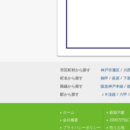
市区町村から探す
神戸市灘区
/
川
町名から探す
鶴甲
/
萩原
/
下
路線から探す
阪急神戸本線
/
駅から探す
ＪＲ淡路
/
六甲
/
ホーム
新築戸建
会社概要
1000万円
プライバシーポリシー
売り土地