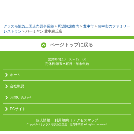
クラスモ阪急三国店売買事業部
>
周辺施設案内
>
豊中市
>
豊中市のファミリー
レストラン
>
バーミヤン 豊中緑丘店
ページトップに戻る
営業時間:10：00～19：00
定休日:毎週水曜日・年末年始
ホーム
会社概要
お問い合わせ
PCサイト
個人情報
利用規約
アクセスマップ
｜
｜
Copyright(c) クラスモ阪急三国店 売買事業部 All rights reserved.