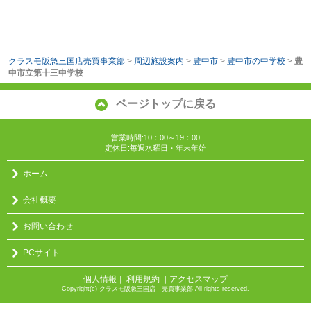
クラスモ阪急三国店売買事業部
>
周辺施設案内
>
豊中市
>
豊中市の中学校
>
豊
中市立第十三中学校
ページトップに戻る
営業時間:10：00～19：00
定休日:毎週水曜日・年末年始
ホーム
会社概要
お問い合わせ
PCサイト
個人情報
利用規約
アクセスマップ
｜
｜
Copyright(c) クラスモ阪急三国店 売買事業部 All rights reserved.