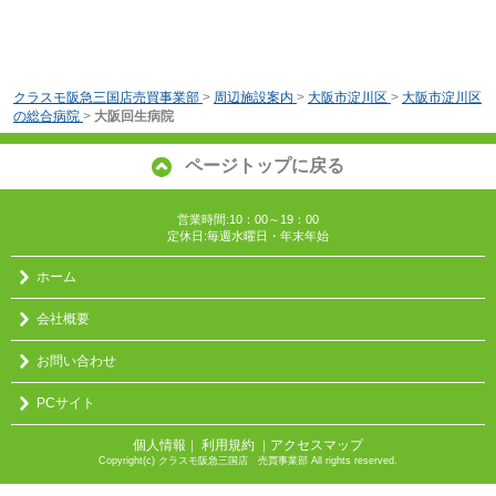
クラスモ阪急三国店売買事業部
>
周辺施設案内
>
大阪市淀川区
>
大阪市淀川区
の総合病院
>
大阪回生病院
ページトップに戻る
営業時間:10：00～19：00
定休日:毎週水曜日・年末年始
ホーム
会社概要
お問い合わせ
PCサイト
個人情報
利用規約
アクセスマップ
｜
｜
Copyright(c) クラスモ阪急三国店 売買事業部 All rights reserved.