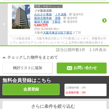
売買｜中古マンション
ジオ阪急淡路
おおさか東線
「
ＪＲ淡路
」駅 徒歩4分
阪急京都本線
「
淡路
」駅 徒歩8分
阪急千里線
「
下新庄
」駅 徒歩6分
5,880万円
間取:
3LDK/68.48㎡
大阪府
大阪市東淀川区
下新庄
３丁目
「ジオ阪急淡路」：大阪市東淀川区エリアの新居にピッタリ。床暖房が付
いているのでエアコンやファンヒーターによる空気や肌の乾燥を防げま
す。専有面積68.48㎡の物件で広々してます。...
該当公開件数
1
件
1-1
件表示
チェックした物件をまとめて
検討リストに追加
お問い合わせ
無料会員登録はこちら
公開物件数：
0
件
会員登録
会員物件数：
0
件
さらに条件を絞り込む