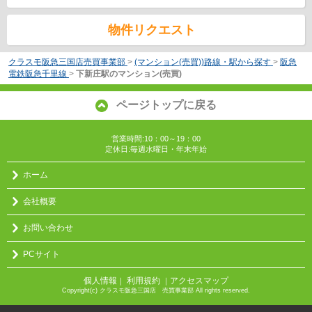
物件リクエスト
クラスモ阪急三国店売買事業部
>
(マンション(売買))路線・駅から探す
>
阪急
電鉄阪急千里線
>
下新庄駅のマンション(売買)
ページトップに戻る
営業時間:10：00～19：00
定休日:毎週水曜日・年末年始
ホーム
会社概要
お問い合わせ
PCサイト
個人情報
利用規約
アクセスマップ
｜
｜
Copyright(c) クラスモ阪急三国店 売買事業部 All rights reserved.